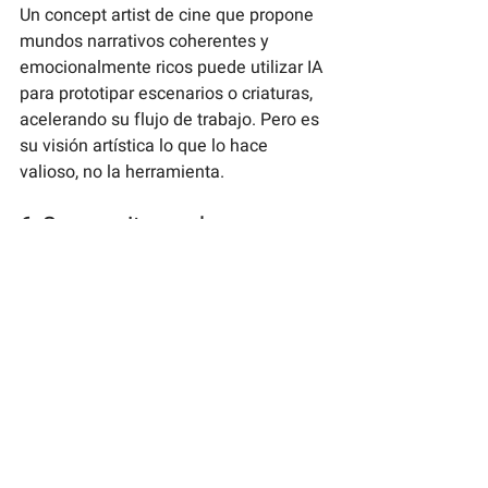
Un concept artist de cine que propone 
mundos narrativos coherentes y 
emocionalmente ricos puede utilizar IA 
para prototipar escenarios o criaturas, 
acelerando su flujo de trabajo. Pero es 
su visión artística lo que lo hace 
valioso, no la herramienta.
6. Se necesita mucha 
pedagogía sobre IA en el 
mundo creativo
Uno de los principales problemas 
actuales es la falta de educación y 
formación adecuada sobre qué es 
realmente la IA, cómo funciona, cuáles 
son sus límites y cómo integrarla 
éticamente.
La pedagogía es fundamental para 